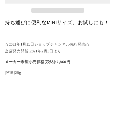
RSF
RSF
CC
CC
ク
ク
持ち運びに便利なMINIサイズ。お試しにも！
リ
リ
ー
ー
ム
ム
25g
25g
☆2021年1月11日ショップチャンネル先行発売☆
の
の
当店発売開始:2021年2月1日より
数
数
量
量
メーカー希望小売価格(税込):2,860円
を
を
減
増
[容量]25g
ら
や
す
す