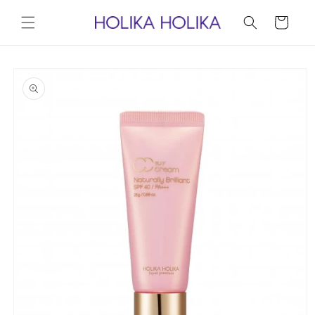
コンテ
カ
ンツに
ー
進む
ト
商品情
報にス
キップ