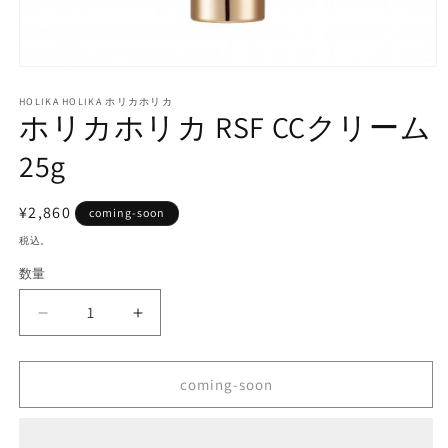
モ
ー
HOLIKA HOLIKA ホリカホリカ
ダ
ホリカホリカ RSF CCクリーム
ル
で
25g
メ
デ
ィ
通
¥2,860
coming-soon
ア
常
(1)
税込。
を
価
開
数量
格
く
ホ
ホ
リ
リ
カ
カ
coming-soon
ホ
ホ
リ
リ
カ
カ